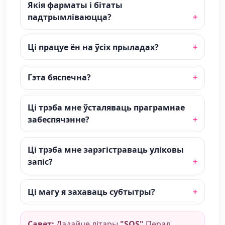
Якія фарматы і бітаты
падтрымліваюцца?
Ці працуе ён на ўсіх прыладах?
Гэта бяспечна?
Ці трэба мне ўсталяваць праграмнае
забеспячэнне?
Ці трэба мне зарэгістраваць уліковы
запіс?
Ці магу я захаваць субтытры?
Савет:
Дадайце літары
"SOS"
Перад