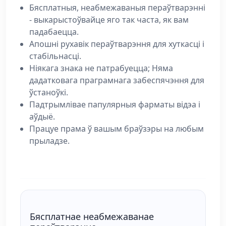
Бясплатныя, неабмежаваныя пераўтварэнні
- выкарыстоўвайце яго так часта, як вам
падабаецца.
Апошні рухавік пераўтварэння для хуткасці і
стабільнасці.
Ніякага знака не патрабуецца; Няма
дадатковага праграмнага забеспячэння для
ўстаноўкі.
Падтрымлівае папулярныя фарматы відэа і
аўдыё.
Працуе прама ў вашым браўзэры на любым
прыладзе.
Бясплатнае неабмежаванае