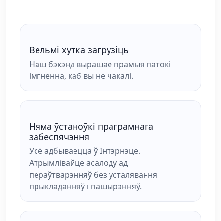
Вельмі хутка загрузіць
Наш бэкэнд вырашае прамыя патокі
імгненна, каб вы не чакалі.
Няма ўстаноўкі праграмнага
забеспячэння
Усё адбываецца ў Інтэрнэце.
Атрымлівайце асалоду ад
пераўтварэнняў без усталявання
прыкладанняў і пашырэнняў.