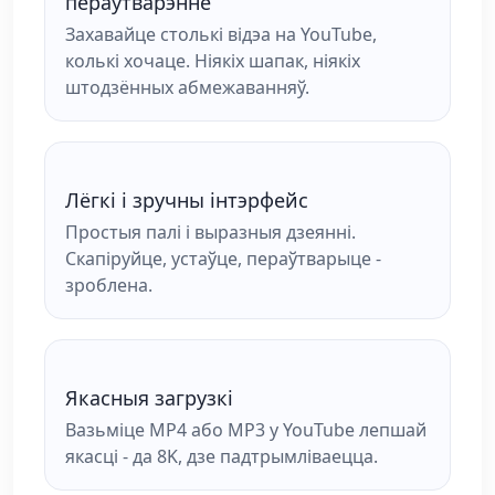
пераўтварэнне
Захавайце столькі відэа на YouTube,
колькі хочаце. Ніякіх шапак, ніякіх
штодзённых абмежаванняў.
Лёгкі і зручны інтэрфейс
Простыя палі і выразныя дзеянні.
Скапіруйце, устаўце, пераўтварыце -
зроблена.
Якасныя загрузкі
Вазьміце MP4 або MP3 у YouTube лепшай
якасці - да 8K, дзе падтрымліваецца.