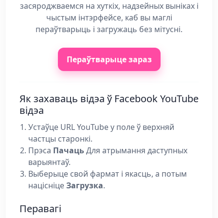
засяроджваемся на хуткіх, надзейных выніках і
чыстым інтэрфейсе, каб вы маглі
пераўтварыць і загружаць без мітусні.
Пераўтварыце зараз
Як захаваць відэа ў Facebook YouTube
відэа
Устаўце URL YouTube у поле ў верхняй
частцы старонкі.
Прэса
Пачаць
Для атрымання даступных
варыянтаў.
Выберыце свой фармат і якасць, а потым
націсніце
Загрузка
.
Перавагі