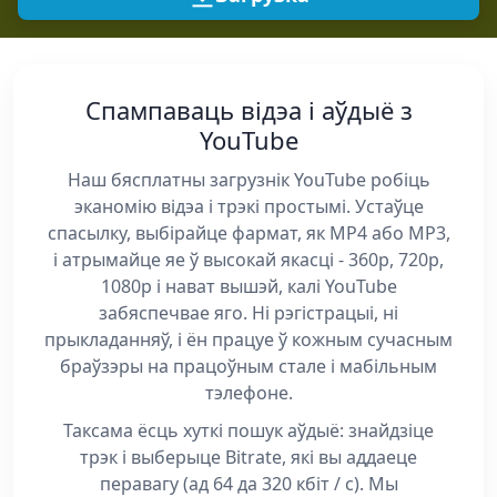
Спампаваць відэа і аўдыё з
YouTube
Наш бясплатны загрузнік YouTube робіць
эканомію відэа і трэкі простымі. Устаўце
спасылку, выбірайце фармат, як MP4 або MP3,
і атрымайце яе ў высокай якасці - 360p, 720p,
1080p і нават вышэй, калі YouTube
забяспечвае яго. Ні рэгістрацыі, ні
прыкладанняў, і ён працуе ў кожным сучасным
браўзэры на працоўным стале і мабільным
тэлефоне.
Таксама ёсць хуткі пошук аўдыё: знайдзіце
трэк і выберыце Bitrate, які вы аддаеце
перавагу (ад 64 да 320 кбіт / с). Мы