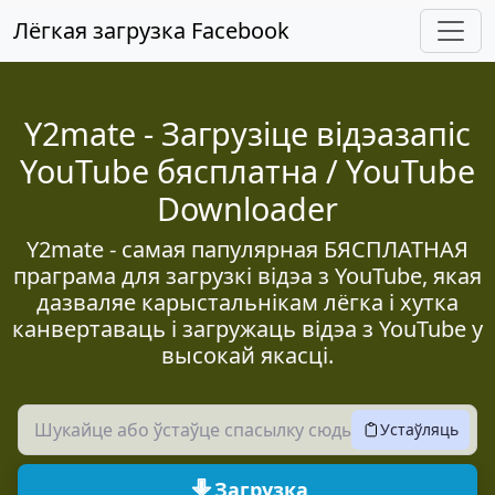
Перайдзіце да асноўнага зместу
Лёгкая загрузка Facebook
Y2mate - Загрузіце відэазапіс
YouTube бясплатна / YouTube
Downloader
Y2mate - самая папулярная БЯСПЛАТНАЯ
праграма для загрузкі відэа з YouTube, якая
дазваляе карыстальнікам лёгка і хутка
канвертаваць і загружаць відэа з YouTube у
высокай якасці.
Устаўляць
Загрузка