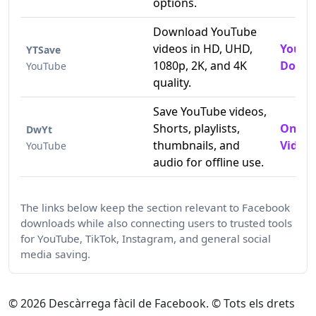
options.
Download YouTube
videos in HD, UHD,
YouTu
YTSave
1080p, 2K, and 4K
Downl
YouTube
quality.
Save YouTube videos,
Shorts, playlists,
Onlin
DwYt
thumbnails, and
Video 
YouTube
audio for offline use.
The links below keep the section relevant to Facebook
downloads while also connecting users to trusted tools
for YouTube, TikTok, Instagram, and general social
media saving.
©
2026
Descàrrega fàcil de Facebook. © Tots els drets