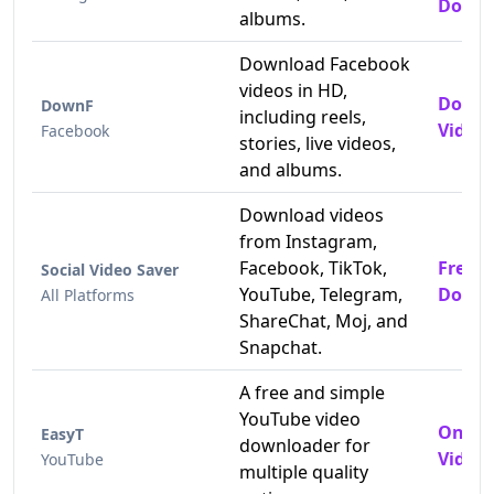
Downl
albums.
Download Facebook
videos in HD,
Downl
DownF
including reels,
Videos
Facebook
stories, live videos,
and albums.
Download videos
from Instagram,
Facebook, TikTok,
Free 
Social Video Saver
YouTube, Telegram,
Downl
All Platforms
ShareChat, Moj, and
Snapchat.
A free and simple
YouTube video
Onlin
EasyT
downloader for
Video
YouTube
multiple quality