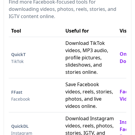
Find more Facebook-focused tools for
downloading videos, photos, reels, stories, and
IGTV content online.
Tool
Useful for
Visit
Download TikTok
videos, MP3 audio,
Online
QuickT
profile pictures,
Downl
TikTok
slideshows, and
stories online.
Save Facebook
videos, reels, stories,
Faceb
FFast
photos, and live
Video
Facebook
videos online.
Download Instagram
Insta
videos, reels, photos,
QuickDL
Faceb
stories, IGTV, and
Instagram