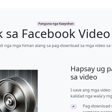
Panguna nga Kaayohan
 sa Facebook Video
mit nga mga himan alang sa pag-download sa mga video sa
Hapsay ug p
sa video
I-save ang mga video 
kalidad nga wala'y mg
Pag-download 
✔