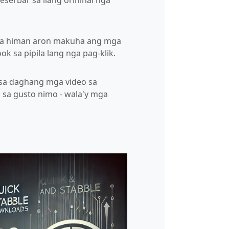
serbar sa ilang orihinal nga
ga himan aron makuha ang mga
ok sa pipila lang nga pag-klik.
sa daghang mga video sa
sa gusto nimo - wala'y mga