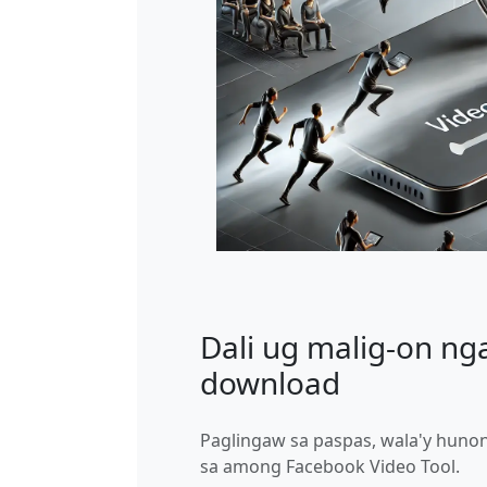
Dali ug malig-on ng
download
Paglingaw sa paspas, wala'y hun
sa among Facebook Video Tool.