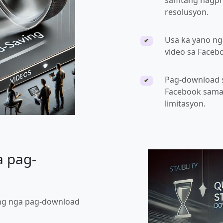
samtang nagpre
resolusyon.
Usa ka yano n
✔
video sa Facebo
Pag-download 
✔
Facebook sama 
limitasyon.
a pag-
ong nga pag-download