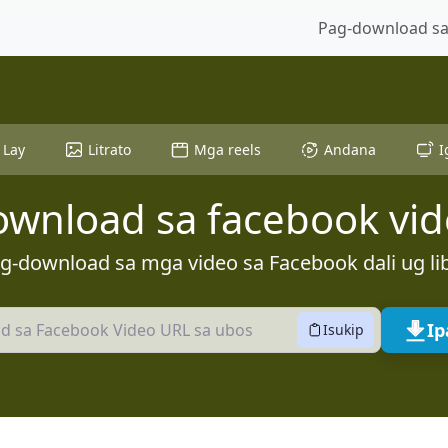
Pag-download sa
Lay
Litrato
Mga reels
Andana
I
wnload sa facebook vi
g-download sa mga video sa Facebook dali ug li
Ip
Isukip