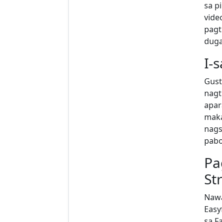
sa pi
vide
pagt
duga
I-
Gust
nagt
apar
maka
nags
pabo
Pa
St
Nawa
Easy
sa F