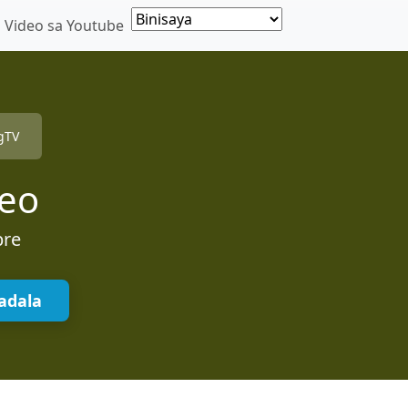
 Video sa Youtube
gTV
deo
bre
adala