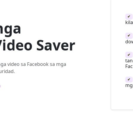
✔
nga
kila
✔
ideo Saver
do
✔
tan
ga video sa Facebook sa mga
Fa
ridad.
✔
mg
n