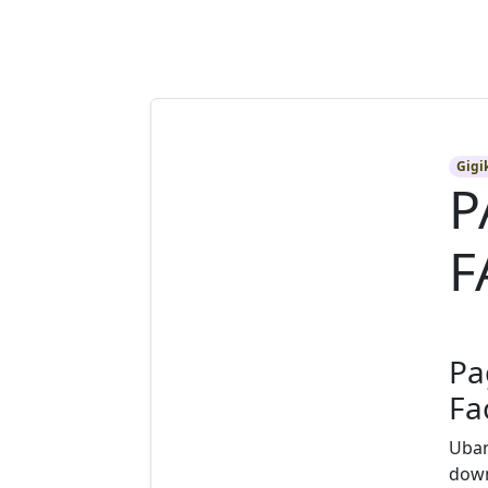
Gigi
P
F
Pa
Fa
Uban
down