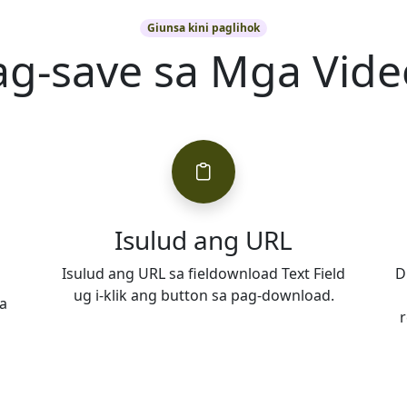
Giunsa kini paglihok
ag-save sa Mga Vide
Isulud ang URL
Isulud ang URL sa fieldownload Text Field
D
ug i-klik ang button sa pag-download.
a
r