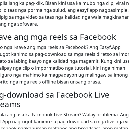
pila lang ka pag-klik. Bisan kini usa ka mubo nga clip, viral 
o, o taas nga porma nga sulud, ang easyf.app nagpasimple 
ipig sa mga video sa taas nga kalidad nga wala magkinaha
ng nga software.
save ang mga reels sa Facebook
o nga i-save ang mga reels sa Facebook? Ang Easyf.App
ugot kanimo sa pag-download sa mga reels diretso sa imo
ato sa labing kaayo nga kalidad nga magamit. Kung kini us
lipay nga clip o impormatibo nga tutorial, kini nga himan
iguro nga mahimo ka magpadayon ug malingaw sa imong
rito nga mga reels offline bisan unsang orasa.
g-download sa Facebook Live
reams
la ang usa ka Facebook Live Stream? Walay problema. Ang
f.App nagtugot kanimo sa pag-download sa mga live nga v
acebook pagkahuman matapos ang broadcast, aron matan