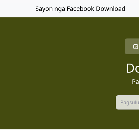
Laktaw sa Panguna nga sulud
Sayon nga Facebook Download
Do
Pa