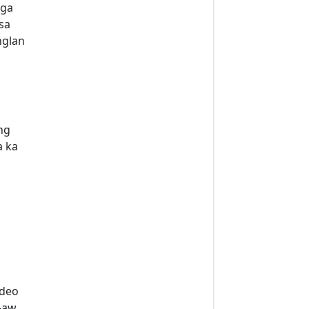
nga
sa
nglan
ng
a ka
ideo
-aw