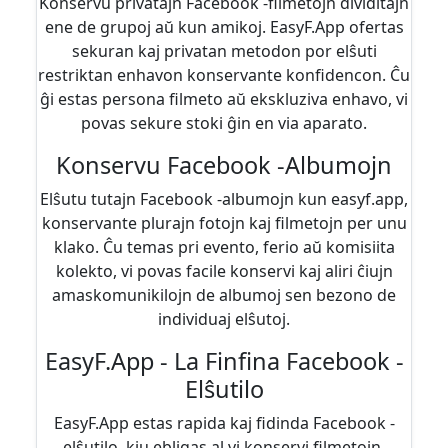
Konservu privatajn Facebook -filmetojn dividitajn
ene de grupoj aŭ kun amikoj. EasyF.App ofertas
sekuran kaj privatan metodon por elŝuti
restriktan enhavon konservante konfidencon. Ĉu
ĝi estas persona filmeto aŭ ekskluziva enhavo, vi
povas sekure stoki ĝin en via aparato.
Konservu Facebook -Albumojn
Elŝutu tutajn Facebook -albumojn kun easyf.app,
konservante plurajn fotojn kaj filmetojn per unu
klako. Ĉu temas pri evento, ferio aŭ komisiita
kolekto, vi povas facile konservi kaj aliri ĉiujn
amaskomunikilojn de albumoj sen bezono de
individuaj elŝutoj.
EasyF.App - La Finfina Facebook -
Elŝutilo
EasyF.App estas rapida kaj fidinda Facebook -
elŝutilo, kiu ebligas al vi konservi filmetojn,