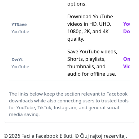
options.
Download YouTube
videos in HD, UHD,
YouTu
YTSave
1080p, 2K, and 4K
Downl
YouTube
quality.
Save YouTube videos,
Shorts, playlists,
Onlin
DwYt
thumbnails, and
Video 
YouTube
audio for offline use.
The links below keep the section relevant to Facebook
downloads while also connecting users to trusted tools
for YouTube, TikTok, Instagram, and general social
media saving.
© 2026 Facila Facebook Elŝuti. © Ĉiuj rajtoj rezervitaj.