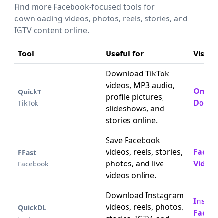
Find more Facebook-focused tools for
downloading videos, photos, reels, stories, and
IGTV content online.
Tool
Useful for
Visit
Download TikTok
videos, MP3 audio,
Online
QuickT
profile pictures,
Downl
TikTok
slideshows, and
stories online.
Save Facebook
videos, reels, stories,
Faceb
FFast
photos, and live
Video
Facebook
videos online.
Download Instagram
Insta
videos, reels, photos,
QuickDL
Faceb