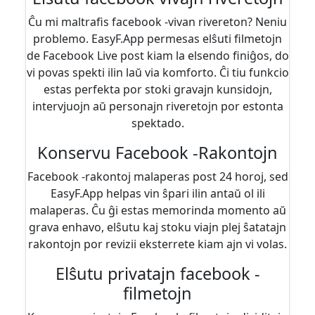
Ĉu mi maltrafis facebook -vivan rivereton? Neniu
problemo. EasyF.App permesas elŝuti filmetojn
de Facebook Live post kiam la elsendo finiĝos, do
vi povas spekti ilin laŭ via komforto. Ĉi tiu funkcio
estas perfekta por stoki gravajn kunsidojn,
intervjuojn aŭ personajn riveretojn por estonta
spektado.
Konservu Facebook -Rakontojn
Facebook -rakontoj malaperas post 24 horoj, sed
EasyF.App helpas vin ŝpari ilin antaŭ ol ili
malaperas. Ĉu ĝi estas memorinda momento aŭ
grava enhavo, elŝutu kaj stoku viajn plej ŝatatajn
rakontojn por revizii eksterrete kiam ajn vi volas.
Elŝutu privatajn facebook -
filmetojn