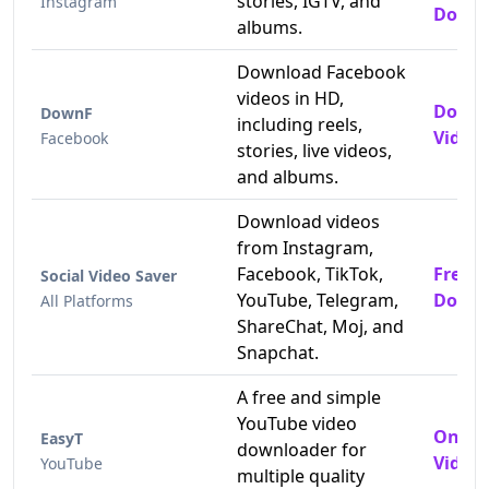
stories, IGTV, and
Instagram
Downl
albums.
Download Facebook
videos in HD,
Downl
DownF
including reels,
Videos
Facebook
stories, live videos,
and albums.
Download videos
from Instagram,
Facebook, TikTok,
Free 
Social Video Saver
YouTube, Telegram,
Downl
All Platforms
ShareChat, Moj, and
Snapchat.
A free and simple
YouTube video
Onlin
EasyT
downloader for
Video
YouTube
multiple quality