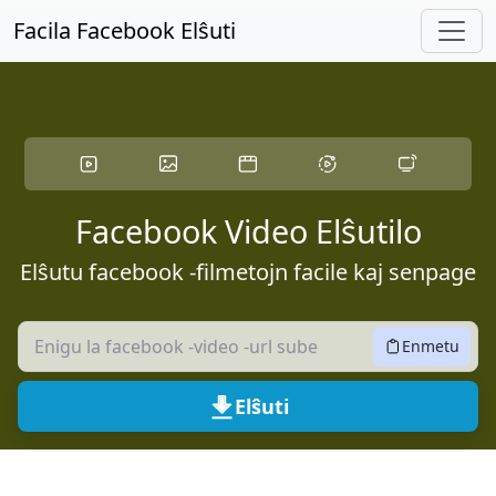
Saltu al ĉefa enhavo
Facila Facebook Elŝuti
Facebook Video Elŝutilo
Elŝutu facebook -filmetojn facile kaj senpage
Enmetu
Elŝuti