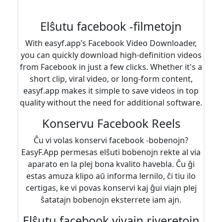
Elŝutu facebook -filmetojn
With easyf.app’s Facebook Video Downloader,
you can quickly download high-definition videos
from Facebook in just a few clicks. Whether it's a
short clip, viral video, or long-form content,
easyf.app makes it simple to save videos in top
quality without the need for additional software.
Konservu Facebook Reels
Ĉu vi volas konservi facebook -bobenojn?
EasyF.App permesas elŝuti bobenojn rekte al via
aparato en la plej bona kvalito havebla. Ĉu ĝi
estas amuza klipo aŭ informa lernilo, ĉi tiu ilo
certigas, ke vi povas konservi kaj ĝui viajn plej
ŝatatajn bobenojn eksterrete iam ajn.
Elŝutu facebook vivajn riveretojn