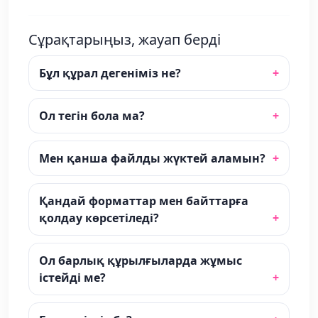
Сұрақтарыңыз, жауап берді
Бұл құрал дегеніміз не?
Ол тегін бола ма?
Мен қанша файлды жүктей аламын?
Қандай форматтар мен байттарға
қолдау көрсетіледі?
Ол барлық құрылғыларда жұмыс
істейді ме?