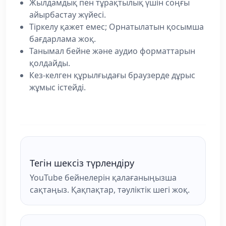
Жылдамдық пен тұрақтылық үшін соңғы
айырбастау жүйесі.
Тіркелу қажет емес; Орнатылатын қосымша
бағдарлама жоқ.
Танымал бейне және аудио форматтарын
қолдайды.
Кез-келген құрылғыдағы браузерде дұрыс
жұмыс істейді.
Тегін шексіз түрлендіру
YouTube бейнелерін қалағаныңызша
сақтаңыз. Қақпақтар, тәуліктік шегі жоқ.