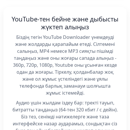
YouTube-тен бейне және дыбысты
жүктеп алыңыз
Біздің тегін YouTube Downloader үнемдеуді
және жолдарды қарапайым етеді. Сілтемені
салыңыз, MP4 немесе MP3 сияқты пішімді
таңдаңыз және оны жоғары сапада алыңыз -
360p, 720p, 1080p, Youtube оны ұсынған кезде
одан да жоғары. Тіркелу, қолданбалар жоқ
және ол жұмыс үстеліндегі және ұялы
телефонда барлық заманауи шолғышта
жұмыс істемейді.
Аудио үшін жылдам іздеу бар: тректі тауып,
битратты таңдаңыз (64-тен 320 кбит / с дейін).
Біз тез, сенімді нәтижелерге және таза
интерфейске назар аударамыз, сондықтан сіз