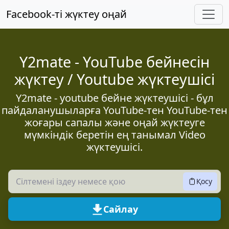
Негізгі мазмұнға өту
Facebook-ті жүктеу оңай
Y2mate - YouTube бейнесін
жүктеу / Youtube жүктеушісі
Y2mate - youtube бейне жүктеушісі - бұл
пайдаланушыларға YouTube-тен YouTube-тен
жоғары сапалы және оңай жүктеуге
мүмкіндік беретін ең танымал Video
жүктеушісі.
Қосу
Сайлау