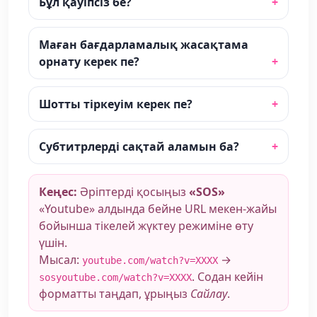
Бұл қауіпсіз бе?
Маған бағдарламалық жасақтама
орнату керек пе?
Шотты тіркеуім керек пе?
Субтитрлерді сақтай аламын ба?
Кеңес:
Әріптерді қосыңыз
«SOS»
«Youtube» алдында бейне URL мекен-жайы
бойынша тікелей жүктеу режиміне өту
үшін.
Мысал:
→
youtube.com/watch?v=XXXX
. Содан кейін
sosyoutube.com/watch?v=XXXX
форматты таңдап, ұрыңыз
Сайлау
.