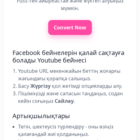
Fuss-тен айырбастай және жүктеп алуыңыз
мүмкін.
Convert Now
Facebook бейнелерін қалай сақтауға
болады Youtube бейнесі
Youtube URL мекенжайын беттің жоғарғы
жағындағы қорапқа салыңыз.
Басу
Жүргізу
қол жетімді опцияларды алу.
Пішіміңізді және сапасын таңдаңыз, содан
кейін соғыңыз
Сайлау
.
Артықшылықтары
Тегін, шектеусіз түрлендіру - оны өзіңіз
қалағандай жиі қолданыңыз.