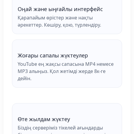
Оңай және ыңғайлы интерфейс
Қарапайым өрістер және нақты
әрекеттер. Көшіру, қою, түрлендіру.
Жоғары сапалы жүктеулер
YouTube ең жақсы сапасына MP4 немесе
MP3 алыңыз. Қол жетімді жерде 8к-ге
дейін.
Өте жылдам жүктеу
Біздің серверіміз тікелей ағындарды