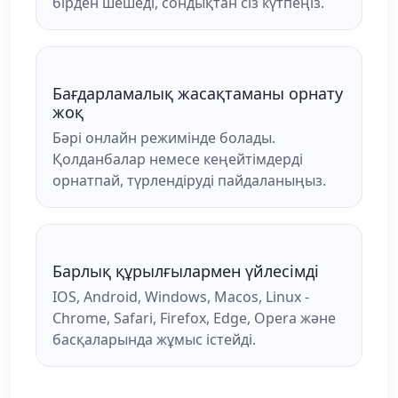
бірден шешеді, сондықтан сіз күтпеңіз.
Бағдарламалық жасақтаманы орнату
жоқ
Бәрі онлайн режимінде болады.
Қолданбалар немесе кеңейтімдерді
орнатпай, түрлендіруді пайдаланыңыз.
Барлық құрылғылармен үйлесімді
IOS, Android, Windows, Macos, Linux -
Chrome, Safari, Firefox, Edge, Opera және
басқаларында жұмыс істейді.