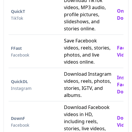
Download TikTok
videos, MP3 audio,
Online
QuickT
profile pictures,
Downl
TikTok
slideshows, and
stories online.
Save Facebook
videos, reels, stories,
Faceb
FFast
photos, and live
Video
Facebook
videos online.
Download Instagram
Insta
videos, reels, photos,
QuickDL
Faceb
stories, IGTV, and
Instagram
Downl
albums.
Download Facebook
videos in HD,
Downl
DownF
including reels,
Videos
Facebook
stories, live videos,