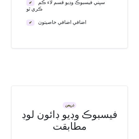
سڀني فيسبوڪ وڊيو قسم لاء ڪم
✔
ڪري ٿو
اضافي اضافي خاصيتون
✔
ذريعن
فيسبوڪ وڊيو ڊائون لوڊ
مطابقت