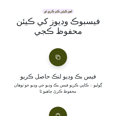
اهو ڪيئن ڪم ڪري ٿو
فيسبوڪ وڊيوز کي ڪيئن
محفوظ ڪجي
فيس بڪ وڊيو لنڪ حاصل ڪريو
ڳوليو ۽ ڪاپي ڪريو فيس بڪ وڊيو جي وڊيو جو توهان
محفوظ ڪرڻ چاهيو ٿا