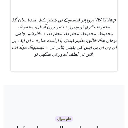
روزانو فيسبوڪ تي شيئر ڪيل ميڊيا سان گڏ، VEACF.App
محفوظ ڪري ٿو وڊيوز ۽ تصويرون آسان، محفوظ،
محفوظ، محفوظ، محفوظ، محفوظ، ۽ ڪارائتو. چاهي
توهان هڪ خالق، تعليم ڏيندڙ، يا آرامده صارف، اي ايف پي
اي ڊي اي پي ايس کي يقيني بڻائي ٿي ۽ فيسبوڪ مواد آف
لائن تي لطف اندوز ٿي سگهي ٿو.
عام سوال