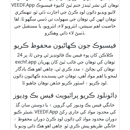
VEEDF.App توهان کي نشر ٿيندڙ ختم ٿيڻ کانپوء فيسبوڪ
لائيو ويڊيو ڊائون لوڊ ڪرڻ جي اجازت ڏئي ٿو، تنهنڪري
توهان انهن کي توهان جي سهولت تي ڏسي سگهو ٿا. اها
خاصيت اهم سيشن، انٽرويو لاء، انٽرويو، يا مستقبل جي
ڏسڻ لاء ذاتي وهڪرو.
فيسبوڪ جون ڪهاڻيون محفوظ ڪريو
24 ڪلاڪن کان پوء فيس بڪ فائونڊيز ٿي وڃن ٿا، پر
exchf.app توهان کي توهان جي غائب ٿيڻ کان پهريان
توهان کي بچائڻ ۾ مدد ڪري ٿي. چاهي اهو هڪ يادگار
لمحو يا اهم مواد آهي، توهان جي پسنديده ڪهاڻيون ڊائون
لوڊ ڪريو ۽ اسٽور ڪريو جڏهن توهان چاهيو ٿا.
ڊائونلوڊ ڪريو پرائيويٽ فيس بڪ وڊيوز
خانگي فيس بڪ وڊيوز کي گروپن ۾ يا دوستن سان گڏ
شيئر ڪيو. VEEDF.App کي محدود مواد کي جاري رکڻ
دوران محدود مواد کي ڊائون لوڊ ڪرڻ دوران محفوظ ۽
خانگي طريقو پيش ڪري ٿو. چاهي اهو هڪ ذاتي وڊيو يا