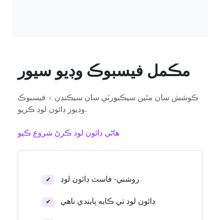
مڪمل فيسبوڪ وڊيو سيور
ڪوشش سان مٿين سيڪيورٽي سان سيڪنڊن ۾ فيسبوڪ
وڊيوز ڊائون لوڊ ڪريو.
هاڻي ڊائون لوڊ ڪرڻ شروع ڪيو
روشني- فاسٽ ڊائون لوڊ
✔
ڊائون لوڊ تي ڪابه پابندي ناهي
✔