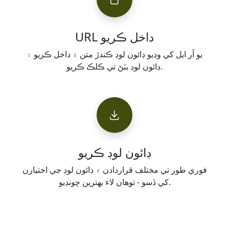
URL داخل ڪريو
يو آر ايل کي وڊيو ڊائون لوڊ ڪندڙ متن ۾ داخل ڪريو ۽
ڊائون لوڊ بٽڻ تي ڪلڪ ڪريو.
ڊائون لوڊ ڪريو
فوري طور تي مختلف قراردادن ۾ ڊائون لوڊ جي اختيارن
کي ڏسو - توهان لاء بهترين چونڊيو.