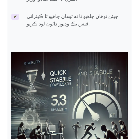
جيئن توهان چاهيو ٿا ته توهان چاهيو ٿا ڪيترائي
✔
فيس بڪ وڊيوز ڊائون لوڊ ڪريو.