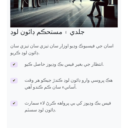
جلدي ۽ مستحڪم ڊائون لوڊ
اسان جي فيسبوڪ وڊيو اوزار سان تيزي سان تيزي سان
ڊائون لوڊ ڪريو.
انتظار جي بغير فيس بڪ وڊيوز حاصل ڪيو.
✔
هڪ ڀروسي وارو ڊائون لوڊ ڪندڙ جيڪو هر وقت
✔
آسانيء سان ڪم ڪندو آهي.
فيس بڪ وڊيوز کي بي پرواهه ڪرڻ لاء سمارٽ
✔
ڊائون لوڊ سسٽم.