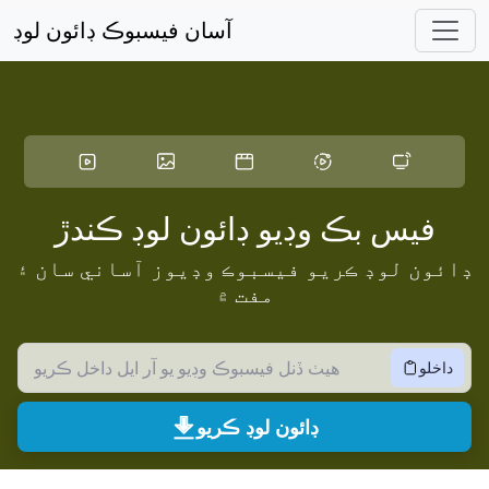
مکيه مواد ڏانهن وڃو
آسان فيسبوڪ ڊائون لوڊ
فيس بڪ وڊيو ڊائون لوڊ ڪندڙ
ڊائون لوڊ ڪريو فيسبوڪ وڊيوز آساني سان ۽
مفت ۾
داخلو
ڊائون لوڊ ڪريو