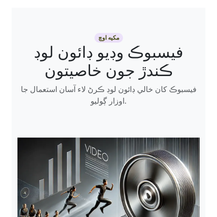
مکيه اوچ
فيسبوڪ وڊيو ڊائون لوڊ
ڪندڙ جون خاصيتون
فيسبوڪ کان خالي ڊائون لوڊ ڪرڻ لاء آسان استعمال جا
اوزار ڳوليو.