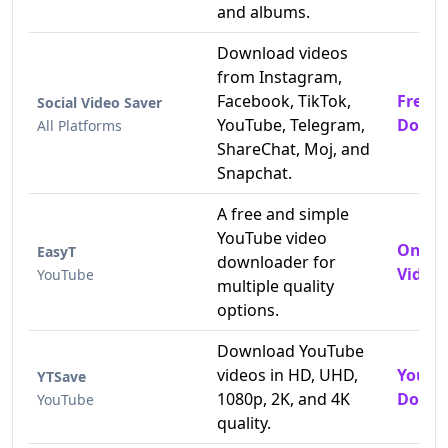
and albums.
Download videos
from Instagram,
Facebook, TikTok,
Free 
Social Video Saver
YouTube, Telegram,
Downl
All Platforms
ShareChat, Moj, and
Snapchat.
A free and simple
YouTube video
Onlin
EasyT
downloader for
Video
YouTube
multiple quality
options.
Download YouTube
videos in HD, UHD,
YouTu
YTSave
1080p, 2K, and 4K
Downl
YouTube
quality.