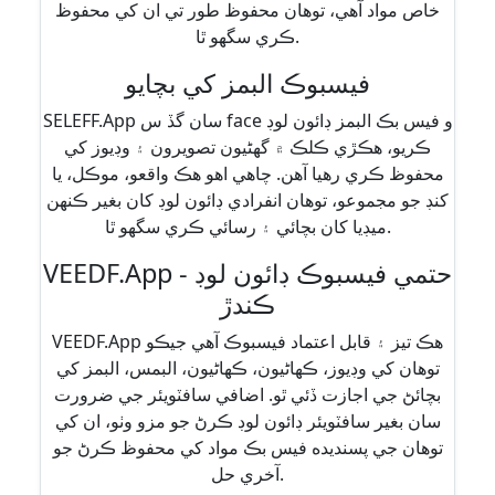
خاص مواد آهي، توهان محفوظ طور تي ان کي محفوظ
ڪري سگهو ٿا.
فيسبوڪ البمز کي بچايو
SELEFF.App سان گڏ س face و فيس بڪ البمز ڊائون لوڊ
ڪريو، ھڪڙي ڪلڪ ۾ گهڻيون تصويرون ۽ وڊيوز کي
محفوظ ڪري رھيا آھن. چاهي اهو هڪ واقعو، موڪل، يا
کنڊ جو مجموعو، توهان انفرادي ڊائون لوڊ کان بغير ڪنهن
ميڊيا کان بچائي ۽ رسائي ڪري سگهو ٿا.
VEEDF.App - حتمي فيسبوڪ ڊائون لوڊ
ڪندڙ
VEEDF.App هڪ تيز ۽ قابل اعتماد فيسبوڪ آهي جيڪو
توهان کي وڊيوز، ڪهاڻيون، ڪهاڻيون، البمس، البمز کي
بچائڻ جي اجازت ڏئي ٿو. اضافي سافٽويئر جي ضرورت
سان بغير سافٽويئر ڊائون لوڊ ڪرڻ جو مزو وٺو، ان کي
توهان جي پسنديده فيس بڪ مواد کي محفوظ ڪرڻ جو
آخري حل.