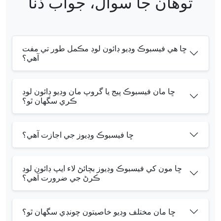
توهان جا سوال، جواب ڏنا
ڇا هي فيسبوڪ وڊيو ڊائون لوڊ مڪمل طور تي مفت
آهي؟
ڇا مان فيسبوڪ پيج يا گروپ مان وڊيو ڊائون لوڊ
ڪري سگهان ٿو؟
ڇا فيسبوڪ وڊيوز جي اجازت آهي؟
ڇا مون کي فيسبوڪ وڊيوز بچائڻ لاء ايپ ڊائون لوڊ
ڪرڻ جي ضرورت آهي؟
ڇا مان مختلف وڊيو خاصيتون چونڊي سگهان ٿو؟