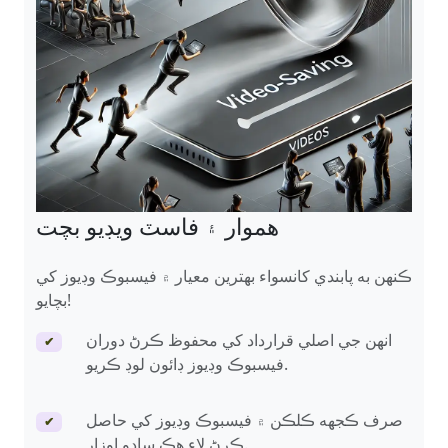
هموار ۽ فاسٽ ويڊيو بچت
ڪنهن به پابندي کانسواء بهترين معيار ۾ فيسبوڪ وڊيوز کي
بچايو!
انهن جي اصلي قرارداد کي محفوظ ڪرڻ دوران
✔
فيسبوڪ وڊيوز ڊائون لوڊ ڪريو.
صرف ڪجهه ڪلڪن ۾ فيسبوڪ وڊيوز کي حاصل
✔
ڪرڻ لاء هڪ سادو اوزار.