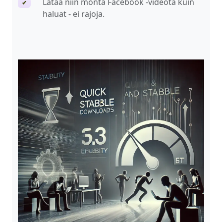
Lataa niin monta Facebook -videota kuin
✔
haluat - ei rajoja.