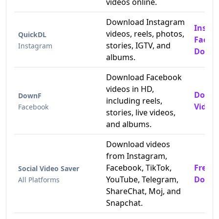
videos online.
Download Instagram
Insta
videos, reels, photos,
QuickDL
Faceb
stories, IGTV, and
Instagram
Downl
albums.
Download Facebook
videos in HD,
Downl
DownF
including reels,
Videos
Facebook
stories, live videos,
and albums.
Download videos
from Instagram,
Facebook, TikTok,
Free 
Social Video Saver
YouTube, Telegram,
Downl
All Platforms
ShareChat, Moj, and
Snapchat.