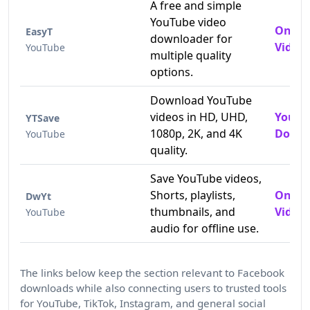
A free and simple
YouTube video
Onlin
EasyT
downloader for
Video
YouTube
multiple quality
options.
Download YouTube
videos in HD, UHD,
YouTu
YTSave
1080p, 2K, and 4K
Downl
YouTube
quality.
Save YouTube videos,
Shorts, playlists,
Onlin
DwYt
thumbnails, and
Video 
YouTube
audio for offline use.
The links below keep the section relevant to Facebook
downloads while also connecting users to trusted tools
for YouTube, TikTok, Instagram, and general social