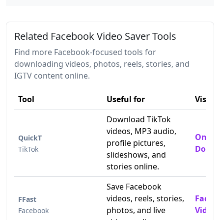
Related Facebook Video Saver Tools
Find more Facebook-focused tools for
downloading videos, photos, reels, stories, and
IGTV content online.
Tool
Useful for
Visit
Download TikTok
videos, MP3 audio,
Online
QuickT
profile pictures,
Downl
TikTok
slideshows, and
stories online.
Save Facebook
videos, reels, stories,
Faceb
FFast
photos, and live
Video
Facebook