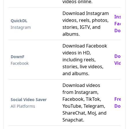
videos online.
Download Instagram
Insta
videos, reels, photos,
QuickDL
Faceb
stories, IGTV, and
Instagram
Downl
albums.
Download Facebook
videos in HD,
Downl
DownF
including reels,
Videos
Facebook
stories, live videos,
and albums.
Download videos
from Instagram,
Facebook, TikTok,
Free 
Social Video Saver
YouTube, Telegram,
Downl
All Platforms
ShareChat, Moj, and
Snapchat.