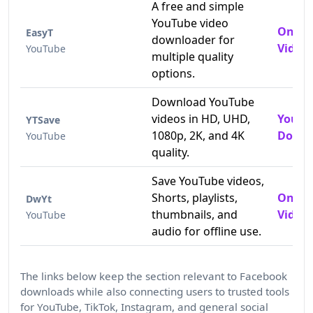
A free and simple
YouTube video
Onlin
EasyT
downloader for
Video
YouTube
multiple quality
options.
Download YouTube
videos in HD, UHD,
YouTu
YTSave
1080p, 2K, and 4K
Downl
YouTube
quality.
Save YouTube videos,
Shorts, playlists,
Onlin
DwYt
thumbnails, and
Video 
YouTube
audio for offline use.
The links below keep the section relevant to Facebook
downloads while also connecting users to trusted tools
for YouTube, TikTok, Instagram, and general social